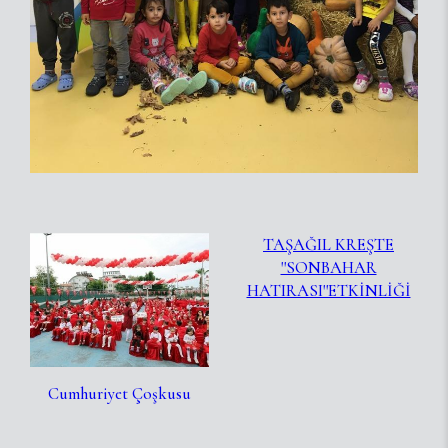
TAŞAĞIL KREŞTE
''SONBAHAR
HATIRASI''ETKİNLİĞİ
Cumhuriyet Çoşkusu