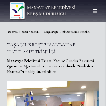
ana sayfa
haber / etkinlik
taşağil kreşte ''sonbahar hatirasi''etki̇nli̇ği̇
TAŞAĞIL KREŞTE ''SONBAHAR
HATIRASI''ETKİNLİĞİ
Manavgat Belediyesi Taşağıl Kreş ve Gündüz Bakımevi
öğrenci ve öğretmenleri 22.10.2021 tarihinde ''Sonbahar
Hatırası''etkinliği düzenlediler.