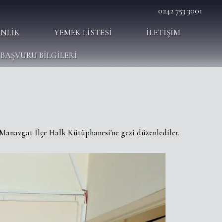
0242 753 3001
INLIK
YEMEK LISTESI
İLETIŞIM
BAŞVURU BİLGİLERİ
Manavgat İlçe Halk Kütüphanesi'ne gezi düzenlediler.