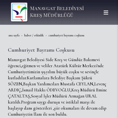
ana sayfa
haber / etkinlik
cumhuriyet bayramı coşkusu
Cumhuriyet Bayramı Coşkusu
Manavgat Belediyesi Side Kreş ve Gündüz Bakımevi
öğrenci,eğitmen ve veliler Atatürk Kültür Merkezi'nde
Cumhuriyetimizin 99.yılını büyük coşku ve sevinçle
kutladılar.Kutlamalara Belediye Başkanı Şükrü
SÖZEN,Başkan Yardımcıları Mustafa CEYLAN,Levenç
ARDIÇ,İsmail Hakkı ÖDEVOĞLU,Kreş Müdürü Emine
ÇATALTAŞ,Sosyal İşler Müdürü Armağan URAL
katıldı.Proğram saygı duruşu ve istiklal marşı ile
başlayıp dans gösterileri ,şiir okumaları ile devam edip
Cumhuriyetin İlanı ile son buldu.