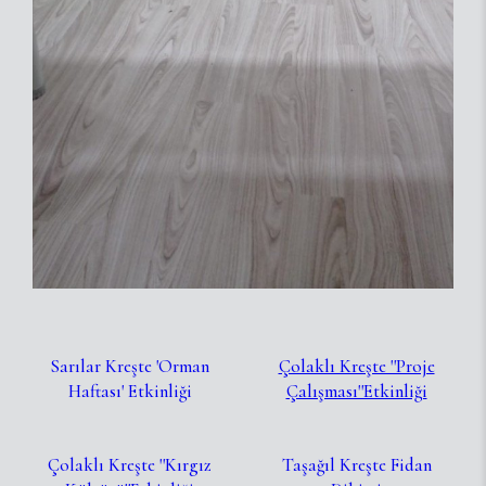
Sarılar Kreşte 'Orman
Çolaklı Kreşte ''Proje
Haftası' Etkinliği
Çalışması''Etkinliği
Çolaklı Kreşte ''Kırgız
Taşağıl Kreşte Fidan