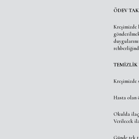
ÖDEV TAK
Kreşimizde h
gönderilmek
duygularını
rehberliğin
TEMİZLİK
Kreşimizde 
Hasta olan ö
Okulda ilaç 
Verilecek i
Günde tek t