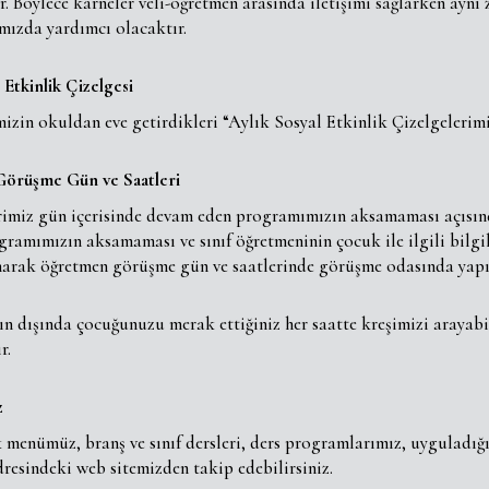
. Böylece karneler veli-öğretmen arasında iletişimi sağlarken aynı
ızda yardımcı olacaktır.
 Etkinlik Çizelgesi
izin okuldan eve getirdikleri “Aylık Sosyal Etkinlik Çizelgelerimi
örüşme Gün ve Saatleri
imiz gün içerisinde devam eden programımızın aksamaması açısında
ramımızın aksamaması ve sınıf öğretmeninin çocuk ile ilgili bilgi
narak öğretmen görüşme gün ve saatlerinde görüşme odasında yapı
 dışında çocuğunuzu merak ettiğiniz her saatte kreşimizi arayabil
r.
z
 menümüz, branş ve sınıf dersleri, ders programlarımız, uyguladığ
dresindeki web sitemizden takip edebilirsiniz.