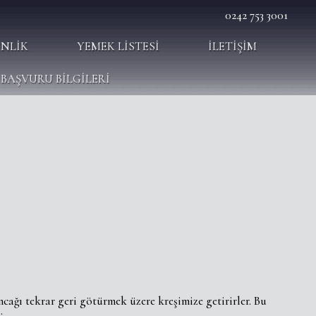
0242 753 3001
INLIK
YEMEK LISTESI
İLETIŞIM
BAŞVURU BİLGİLERİ
cağı tekrar geri götürmek üzere kreşimize getirirler. Bu