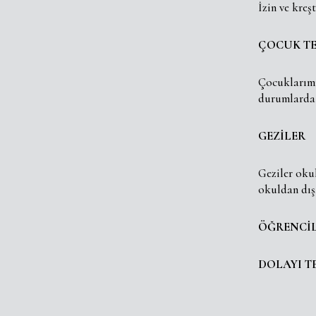
İzin ve kreş
ÇOCUK TE
Çocuklarımız
durumlarda 
GEZİLER
Geziler okul
okuldan dış
ÖĞRENCİL
DOLAYI T