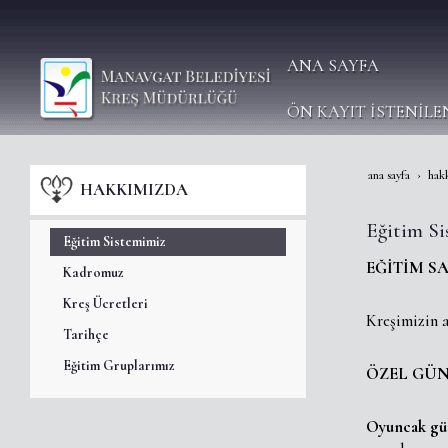
ANA SAYFA
ÖN KAYIT İSTENİLE
ana sayfa
hak
HAKKIMIZDA
Eğitim S
Eğitim Sistemimiz
EĞİTİM S
Kadromuz
Kreş Ücretleri
Kreşimizin a
Tarihçe
Eğitim Gruplarımız
ÖZEL GÜN
Oyuncak gü