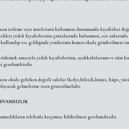
ın terleme veya üstelerinin kirlenmesi durumunda kıyafetleri deği
ekleri yedek kıyafetlerinin çantalarında bulunması, zor anlarında 
 kullanılıp eve geldiğinde yenilerinin hemen okula gönderilmesi ön
önlemek amacıyla yedek kıyafetlerinin, ayakkabılarının ve tüm kır
si gerekmektedir.
zın okula gelirken değerli takılar (kolye,bilezik,künye, küpe, yüz
playarak gelmelerine özen gösterilmelidir.
DEVAMSIZLIK
msızlıkların telefonla kreşimize bildirilmesi gerekmektedir.