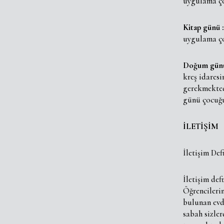
uygulama ço
Kitap günü :
uygulama ço
Doğum günü 
kreş idares
gerekmekted
günü çocuğu
İLETİŞİM
İletişim Def
İletişim def
Öğrencilerim
bulunan evde
sabah sizler