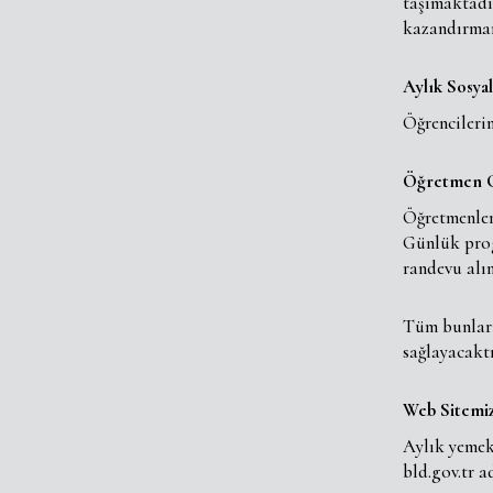
taşımaktadır
kazandırmam
Aylık Sosyal
Öğrencilerim
Öğretmen G
Öğretmenler
Günlük prog
randevu alı
Tüm bunların
sağlayacaktı
Web Sitemi
Aylık yemek
bld.gov.tr a