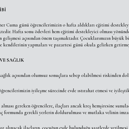
İBİ
er Cuma günü öğrencilerimizin o hafta aldıkları eğitimi destekleyic
tedir. Hafta sonu ödevleri hem eğitimi destekleyici olması yönün
n gelişmesi açısından önem taşımaktadır. Çocuklarımızın büyük bir 
de kendilerinin yapmaları ve pazartesi günü okula gelirken getir
 VE SAĞLIK
sağlık açısından olumsuz sonuçlara sebep olabilmesi riskinden do
ğrencilerimizin iyileşme sürecinde evde ıstırahat etmesi ve iyileşt
alması gereken öğrencilere, ilaçları ancak kreş hemşiresine sunula
laç formunda gerekli yerlerin doldurulması ve mutlaka velinin imza
oz alınacak ilaçların, çocuğun evde bulunduğu saatlerde verilmesi