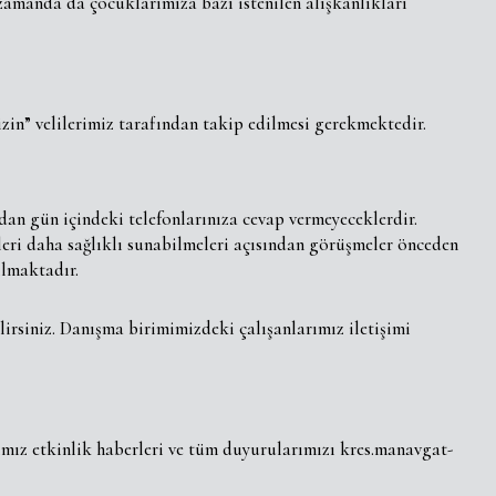
 zamanda da çocuklarımıza bazı istenilen alışkanlıkları
zin” velilerimiz tarafından takip edilmesi gerekmektedir.
n gün içindeki telefonlarınıza cevap vermeyeceklerdir.
leri daha sağlıklı sunabilmeleri açısından görüşmeler önceden
lmaktadır.
irsiniz. Danışma birimimizdeki çalışanlarımız iletişimi
ımız etkinlik haberleri ve tüm duyurularımızı kres.manavgat-