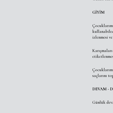
GİYİM
Çocuklarımız
kullanabilec
izlenmesi ve
Karışmaları 
etiketlenme
Çocuklarımı
saçlarını to
DEVAM - 
Günlük deva