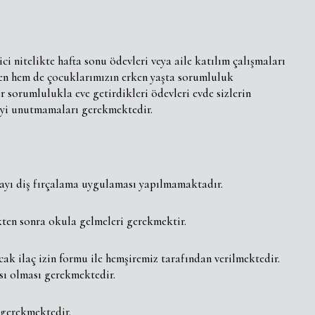
i nitelikte hafta sonu ödevleri veya aile katılım çalışmaları
den hem de çocuklarımızın erken yaşta sorumluluk
sorumlulukla eve getirdikleri ödevleri evde sizlerin
meyi unutmamaları gerekmektedir.
layı diş fırçalama uygulaması yapılmamaktadır.
ikten sonra okula gelmeleri gerekmektir.
cak ilaç izin formu ile hemşiremiz tarafından verilmektedir.
sı olması gerekmektedir.
 gerekmektedir.