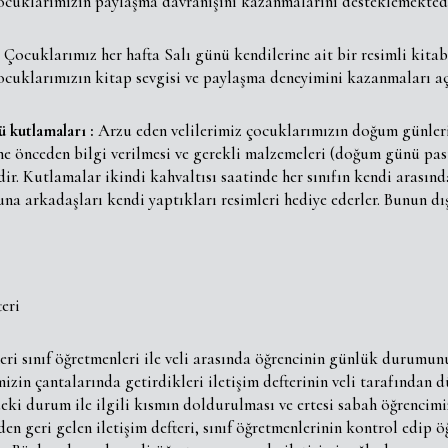
cuklarımızın paylaşma davranışını kazanmalarını desteklemektedi
Çocuklarımız her hafta Salı günü kendilerine ait bir resimli kitab
cuklarımızın kitap sevgisi ve paylaşma deneyimini kazanmaları aç
kutlamaları :
Arzu eden velilerimiz çocuklarımızın doğum günleri
ine önceden bilgi verilmesi ve gerekli malzemeleri (doğum günü pa
ir. Kutlamalar ikindi kahvaltısı saatinde her sınıfın kendi arasın
na arkadaşları kendi yaptıkları resimleri hediye ederler. Bunun dı
teri
teri sınıf öğretmenleri ile veli arasında öğrencinin günlük durumu
izin çantalarında getirdikleri iletişim defterinin veli tarafından 
ki durum ile ilgili kısmın doldurulması ve ertesi sabah öğrencimi
den geri gelen iletişim defteri, sınıf öğretmenlerinin kontrol edip 