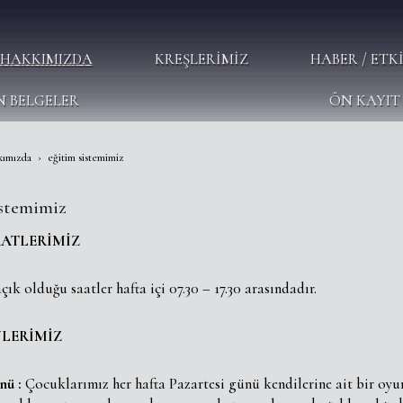
HAKKIMIZDA
KREŞLERIMIZ
HABER / ETK
N BELGELER
ÖN KAYIT 
kımızda
eğitim sistemimiz
istemimiz
AATLERİMİZ
çık olduğu saatler hafta içi 07.30 – 17.30 arasındadır.
LERİMİZ
nü :
Çocuklarımız her hafta Pazartesi günü kendilerine ait bir oyun